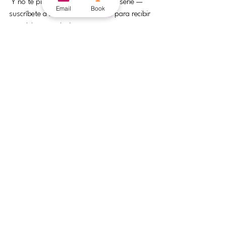
 Y no te pierdas la Parte 2 de esta serie — 
Email
Book
suscríbete a nuestro boletín 
aquí
 para recibir 
un adelanto exclusivo.
See All
Recent Posts